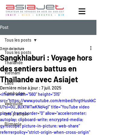
Post
Tous les posts
3 min de lecture
Tous les posts
Sangkhlaburi : Voyage hors
Thailande
des sentiers battus en
Vietnam
Thaïlande avec Asiajet
Laos
Dernière mise à jour :
7 juil. 2025
Cambodge
<iframe width="560" height="315" 
src="https://www.youtube.com/embed/hrgtHuskkC
Vadrouille
U?si=0U_8UX1WTwKNd4gI" title="YouTube video 
player" frameborder="0" allow="accelerometer; 
Info pratique
autoplay; clipboard-write; encrypted-media; 
Birmanie
gyroscope; picture-in-picture; web-share" 
referrerpolicy="strict-origin-when-cross-origin" 