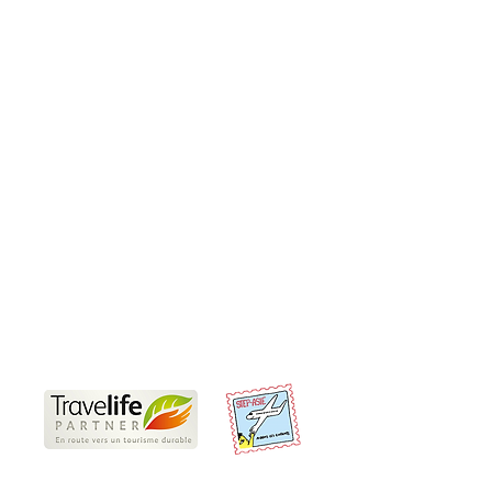
Produits
Sur-Mesure
Incentive et teambuilding
Rejoindre un groupe
Informations pratiques
Nos Travel Experts locaux
Voyages responsables
Partenaires
Offres d'emplois et de stages
CGV
Conditions d'annulation et de paiement
Préparer son voyage en Thaïlande
Nous sommes Travelife Partner