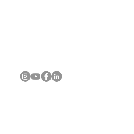
Myanmar. Chaque programme est conçu avec
expertise terrain, guides locaux certifiés et
un accompagnement réactif, pour des
voyages, événements et expériences
authentiques et inoubliables.
Contactez-nous
+66 80 124 1808
(Whats App)​
info@asiajet.net
Destinations
Voyages en Thaïlande
Voyages au Vietnam
Voyages au Laos
Voyages au Cambodge