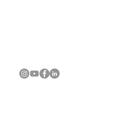
Myanmar. Chaque programme est conçu avec
expertise terrain, guides locaux certifiés et
un accompagnement réactif, pour des
voyages, événements et expériences
authentiques et inoubliables.
Contactez-nous
+66 80 124 1808
(Whats App)​
info@asiajet.net
Destinations
Voyages en Thaïlande
Voyages au Vietnam
Voyages au Laos
Voyages au Cambodge