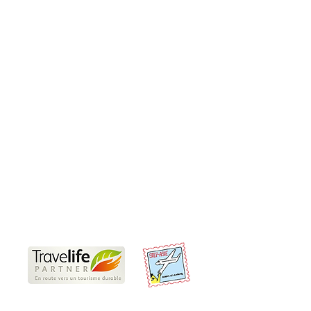
Produits
Sur-Mesure
Incentive et teambuilding
Rejoindre un groupe
Informations pratiques
Nos Travel Experts locaux
Voyages responsables
Partenaires
Offres d'emplois et de stages
CGV
Conditions d'annulation et de paiement
Préparer son voyage en Thaïlande
Nous sommes Travelife Partner