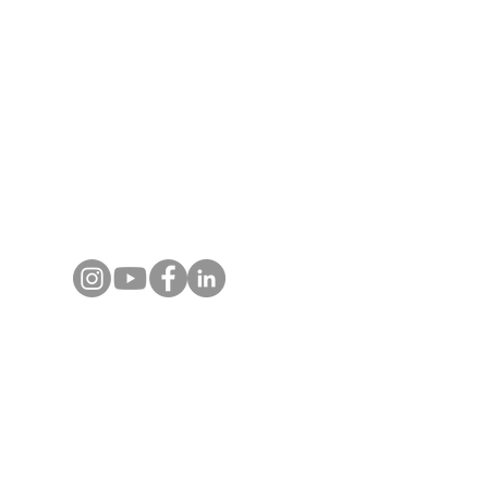
Myanmar. Chaque programme est conçu avec
expertise terrain, guides locaux certifiés et
un accompagnement réactif, pour des
voyages, événements et expériences
authentiques et inoubliables.
Contactez-nous
+66 80 124 1808
(Whats App)​
info@asiajet.net
Destinations
Voyages en Thaïlande
Voyages au Vietnam
Voyages au Laos
Voyages au Cambodge