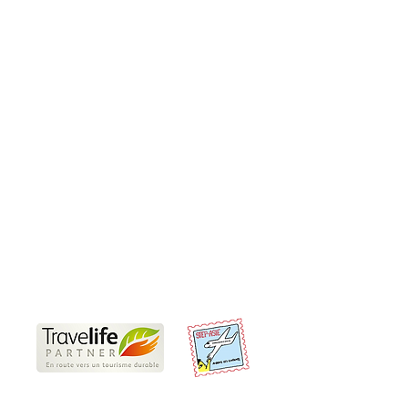
Produits
Sur-Mesure
Incentive et teambuilding
Rejoindre un groupe
Informations pratiques
Nos Travel Experts locaux
Voyages responsables
Partenaires
Offres d'emplois et de stages
CGV
Conditions d'annulation et de paiement
Préparer son voyage en Thaïlande
Nous sommes Travelife Partner