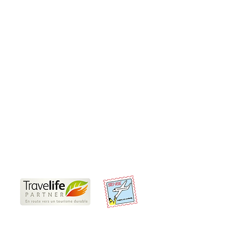
Produits
Sur-Mesure
Incentive et teambuilding
Rejoindre un groupe
Informations pratiques
Nos Travel Experts locaux
Voyages responsables
Partenaires
Offres d'emplois et de stages
CGV
Conditions d'annulation et de paiement
Préparer son voyage en Thaïlande
Nous sommes Travelife Partner