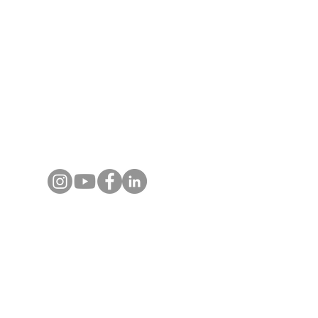
Myanmar. Chaque programme est conçu avec
expertise terrain, guides locaux certifiés et
un accompagnement réactif, pour des
voyages, événements et expériences
authentiques et inoubliables.
Contactez-nous
+66 80 124 1808
(Whats App)​
info@asiajet.net
Destinations
Voyages en Thaïlande
Voyages au Vietnam
Voyages au Laos
Voyages au Cambodge