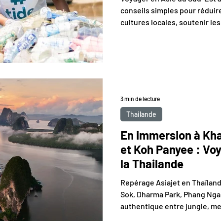
conseils simples pour réduir
cultures locales, soutenir l
les richesses naturelles.
3 min de lecture
Thailande
En immersion à Kh
et Koh Panyee : Voy
la Thailande
Repérage Asiajet en Thaïlan
Sok, Dharma Park, Phang Nga 
authentique entre jungle, mer