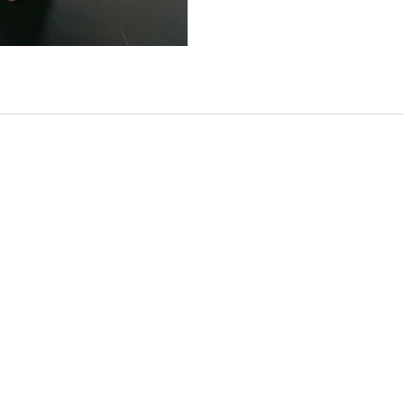
local en Asie du Sud-Est, nous créons des voyages sur mesure et 
ge, Laos et Myanmar. Chaque programme est conçu avec experti
t réactif, pour des voyages, événements et expériences authent
Destinations
Informa
Voyages en Thaïlande
Nos Trave
Voyages au Vietnam
Voyages 
Voyages au Laos
Partenai
Voyages au Cambodge
Offres d'
CGV
Produits
Condition