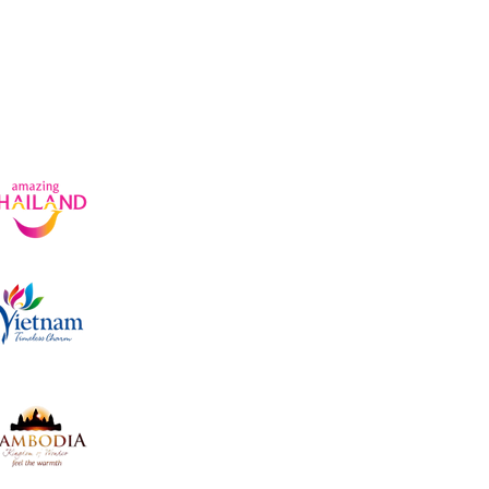
Sur-Mesure
Préparer
Incentive et teambuilding
Rejoindre un groupe
ationnels
Licence de tourisme : 14/03624
Adresse : CCT Building, 9th floor, Surawong Road,
Licence de tourisme : 01-1872/2022
Adresse : No.1, Lane 9, Le Duc Tho street, Nam Tu 
Licence de tourisme : 009766716
Adresse : 010, Sivatha Blvd, Mondol II, Svaydong