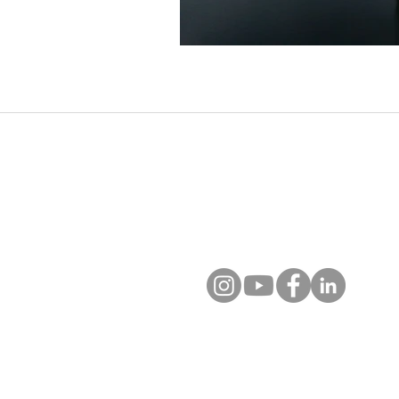
Chez Asiajet Travel, réceptif 
en Thaïlande, Vietnam, Cambod
certifiés et un accompagnemen
Contactez-nous
+66 80 124 1808 (Whats App)​
info@asiajet.net