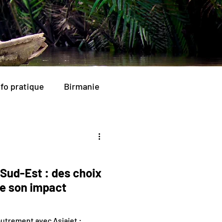
nfo pratique
Birmanie
 Sud-Est : des choix
re son impact
utrement avec Asiajet :