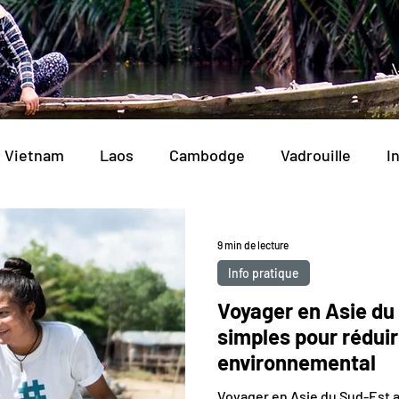
Vietnam
Laos
Cambodge
Vadrouille
I
9 min de lecture
Info pratique
Voyager en Asie du
simples pour rédui
environnemental
Voyager en Asie du Sud-Est a