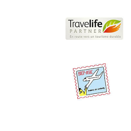
N
L
e
d
c
> 
P
U
> 
Pr
Asiajet Travel Li