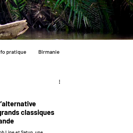
nfo pratique
Birmanie
’alternative
 grands classiques
lande
oh Lipe et Satun, une