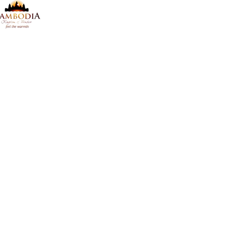
Licence de tourisme : 009766716
Adresse : 010, Sivatha Blvd, Mondol II, Svaydong
ous sommes Travelife Partner
e label Travelife Partner reconnaît notre engagement en faveur d’un touris
nvironnemental. Nous respectons plus de 100 critères liés à la gestion d
e nos bureaux, à notre collaboration avec les fournisseurs. Nous poursui
ontinue avec l’objectif d’atteindre, à terme, le niveau Travelife Certified.
En savoir plus
artenaire de Step Asie depuis 2011
ne association aidant les enfants, les écoles et les orphelinats en Asie d
En savoir plus