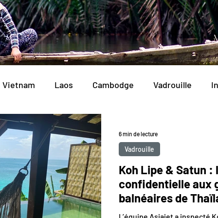
Vietnam
Laos
Cambodge
Vadrouille
I
6 min de lecture
Vadrouille
Koh Lipe & Satun : l
confidentielle aux
balnéaires de Thaï
L’équipe Asiajet a inspecté K