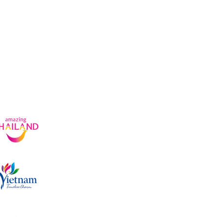
Voyages au Cambodge
Offres d'
CGV
Produits
Condition
Sur-Mesure
Préparer
Incentive et teambuilding
Rejoindre un groupe
ationnels
Licence de tourisme : 14/03624
Adresse : CCT Building, 9th floor, Surawong Road,
Licence de tourisme : 01-1872/2022
Adresse : No.1, Lane 9, Le Duc Tho street, Nam Tu 