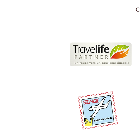
Au Cambodge
N
L
e
d
c
> 
P
U
> 