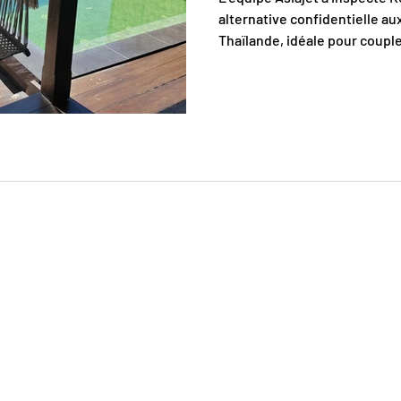
alternative confidentielle au
Thaïlande, idéale pour coupl
groupes et séjours sur mesu
local en Asie du Sud-Est, nous créons des voyages sur mesure et 
ge, Laos et Myanmar. Chaque programme est conçu avec experti
t réactif, pour des voyages, événements et expériences authent
Destinations
Informa
Voyages en Thaïlande
Nos Trave
Voyages au Vietnam
Voyages 
Voyages au Laos
Partenai