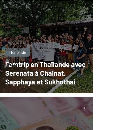
Tous les posts
Thailande
Vietnam
Laos
Cambodge
Vadrouille
Thailande
Info pratique
Famtrip en Thaïlande avec
Birmanie
Serenata à Chainat,
Sapphaya et Sukhothai