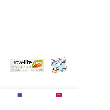
Informations pratiques
Nos Travel Experts locaux
Voyages responsables
Partenaires
Offres d'emplois et de stages
CGV
Conditions d'annulation et de paiement
Préparer son voyage en Thaïlande
Nous sommes Travelife Partner
Le label Travelife Partner reconnaît notre
engagement en faveur d’un tourisme durable, à
la fois social et environnemental. Nous
respectons plus de 100 critères liés à la gestion
de la durabilité, au fonctionnement de nos