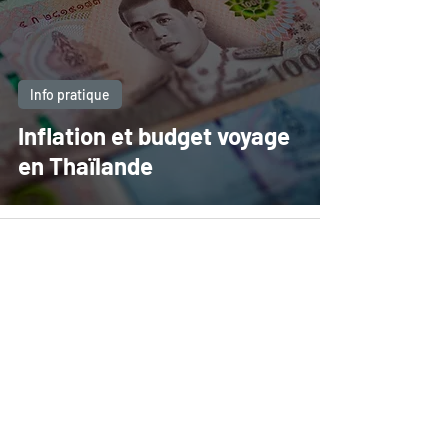
Info pratique
Inflation et budget voyage
en Thaïlande
Chez Asiajet Travel, réceptif local en Asie du
Sud-Est, nous créons des voyages sur
mesure et des itinéraires personnalisés en
Thaïlande, Vietnam, Cambodge, Laos et
Myanmar. Chaque programme est conçu avec
expertise terrain, guides locaux certifiés et
un accompagnement réactif, pour des
voyages, événements et expériences
authentiques et inoubliables.