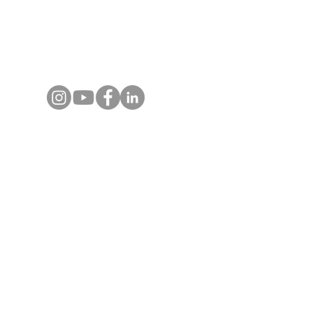
Contactez-nous
+66 80 124 1808
(Whats App)​
info@asiajet.net
Destinations
Voyages en Thaïlande
Voyages au Vietnam
Voyages au Laos
Voyages au Cambodge
Produits
Sur-Mesure
Incentive et teambuilding
Rejoindre un groupe