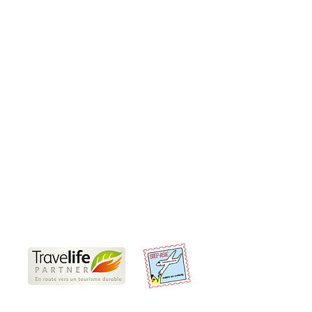
Produits
Sur-Mesure
Incentive et teambuilding
Rejoindre un groupe
Informations pratiques
Nos Travel Experts locaux
Voyages responsables
Partenaires
Offres d'emplois et de stages
CGV
Conditions d'annulation et de paiement
Préparer son voyage en Thaïlande
Nous sommes Travelife Partner