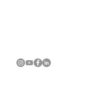
Myanmar. Chaque programme est conçu avec
expertise terrain, guides locaux certifiés et
un accompagnement réactif, pour des
voyages, événements et expériences
authentiques et inoubliables.
Contactez-nous
+66 80 124 1808
(Whats App)​
info@asiajet.net
Destinations
Voyages en Thaïlande
Voyages au Vietnam
Voyages au Laos
Voyages au Cambodge