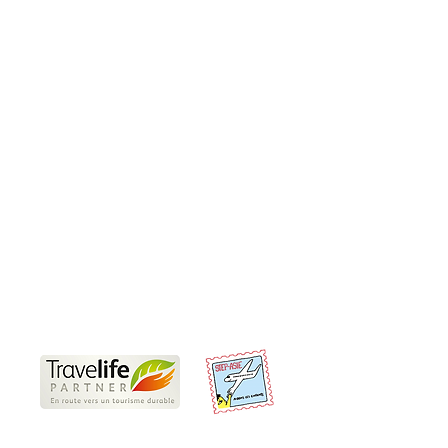
Produits
Sur-Mesure
Incentive et teambuilding
Rejoindre un groupe
Informations pratiques
Nos Travel Experts locaux
Voyages responsables
Partenaires
Offres d'emplois et de stages
CGV
Conditions d'annulation et de paiement
Préparer son voyage en Thaïlande
Nous sommes Travelife Partner