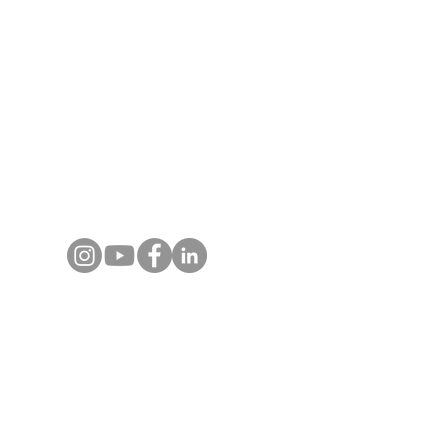
Myanmar. Chaque programme est conçu avec
expertise terrain, guides locaux certifiés et
un accompagnement réactif, pour des
voyages, événements et expériences
authentiques et inoubliables.
Contactez-nous
+66 80 124 1808
(Whats App)​
info@asiajet.net
Destinations
Voyages en Thaïlande
Voyages au Vietnam
Voyages au Laos
Voyages au Cambodge