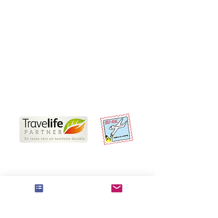
Informations pratiques
Nos Travel Experts locaux
Voyages responsables
Partenaires
Offres d'emplois et de stages
CGV
Conditions d'annulation et de paiement
Préparer son voyage en Thaïlande
Nous sommes Travelife Partner
Le label Travelife Partner reconnaît notre
engagement en faveur d’un tourisme durable, à
la fois social et environnemental. Nous
respectons plus de 100 critères liés à la gestion
de la durabilité, au fonctionnement de nos