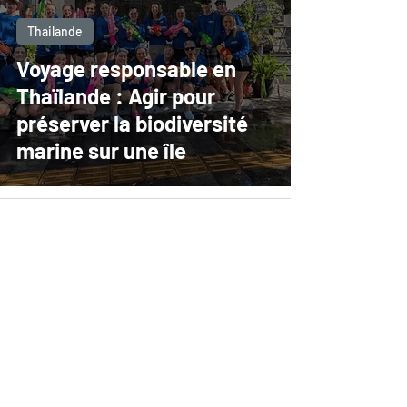
Thailande
Voyage responsable en
Thaïlande : Agir pour
préserver la biodiversité
marine sur une île
Chez Asiajet Travel, réceptif local en Asie du
Sud-Est, nous créons des voyages sur
mesure et des itinéraires personnalisés en
Thaïlande, Vietnam, Cambodge, Laos et
Myanmar. Chaque programme est conçu avec
expertise terrain, guides locaux certifiés et
un accompagnement réactif, pour des
voyages, événements et expériences
authentiques et inoubliables.