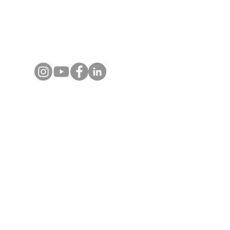
Contactez-nous
+66 80 124 1808
(Whats App)​
info@asiajet.net
Destinations
Voyages en Thaïlande
Voyages au Vietnam
Voyages au Laos
Voyages au Cambodge
Produits
Sur-Mesure
Incentive et teambuilding
Rejoindre un groupe