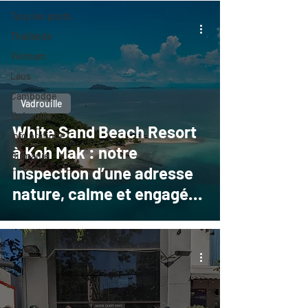
Tous les posts
Thailande
Vietnam
Laos
Cambodge
Vadrouille
Vadrouille
White Sand Beach Resort
Info pratique
à Koh Mak : notre
Birmanie
inspection d’une adresse
nature, calme et engagée
en Thaïlande